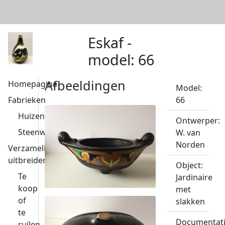
Eskaf -
model: 66
Afbeeldingen
Homepagina
Model:
Fabrieken
66
Huizen
Ontwerper:
Steenwijk
W. van
Norden
Verzameling
uitbreiden
Object:
Te
Jardinaire
koop
met
of
slakken
te
Documentati
ruilen