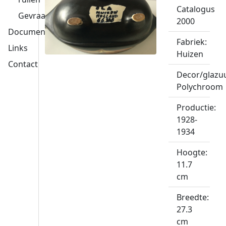
Catalogus
Gevraagd
2000
Documentatie
Fabriek:
Links
Huizen
Contact
Decor/glazuu
Polychroom
Productie:
1928-
1934
Hoogte:
11.7
cm
Breedte:
27.3
cm