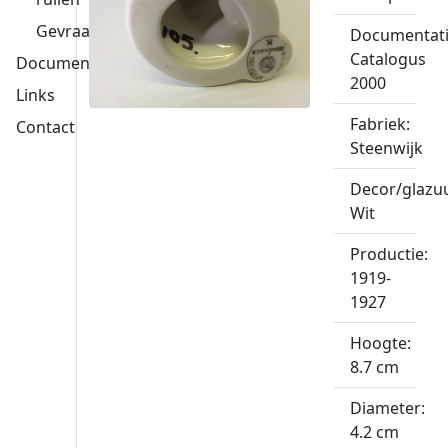
Gevraagd
Documentati
Catalogus
Documentatie
2000
Links
Fabriek:
Contact
Steenwijk
Decor/glazuu
Wit
Productie:
1919-
1927
Hoogte:
8.7 cm
Diameter:
4.2 cm