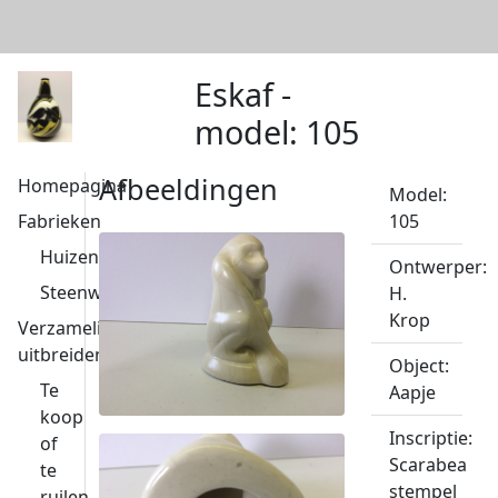
Eskaf -
model: 105
Afbeeldingen
Homepagina
Model:
Fabrieken
105
Huizen
Ontwerper:
Steenwijk
H.
Krop
Verzameling
uitbreiden
Object:
Te
Aapje
koop
Inscriptie:
of
Scarabea
te
stempel
ruilen