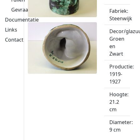
Gevraagd
Fabriek:
Steenwijk
Documentatie
Links
Decor/glazuu
Groen
Contact
en
Zwart
Productie:
1919-
1927
Hoogte:
21.2
cm
Diameter:
9 cm