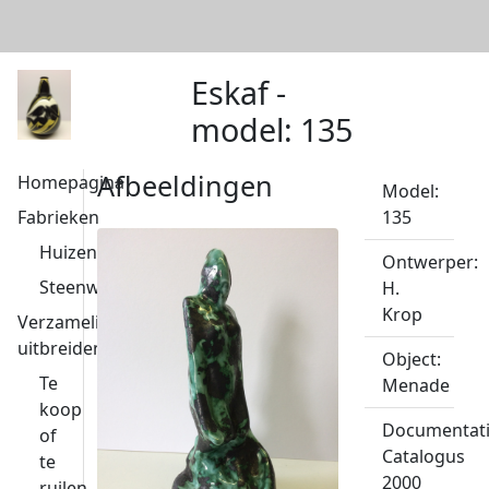
Eskaf -
model: 135
Afbeeldingen
Homepagina
Model:
Fabrieken
135
Huizen
Ontwerper:
Steenwijk
H.
Krop
Verzameling
uitbreiden
Object:
Te
Menade
koop
Documentati
of
Catalogus
te
2000
ruilen