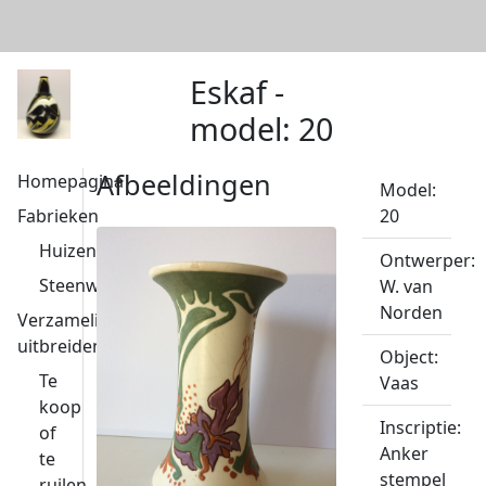
Eskaf -
model: 20
Afbeeldingen
Homepagina
Model:
Fabrieken
20
Huizen
Ontwerper:
Steenwijk
W. van
Norden
Verzameling
uitbreiden
Object:
Te
Vaas
koop
Inscriptie:
of
Anker
te
stempel
ruilen