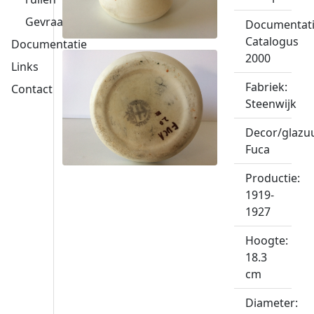
Gevraagd
Documentati
Catalogus
Documentatie
2000
Links
Fabriek:
Contact
Steenwijk
Decor/glazuu
Fuca
Productie:
1919-
1927
Hoogte:
18.3
cm
Diameter: