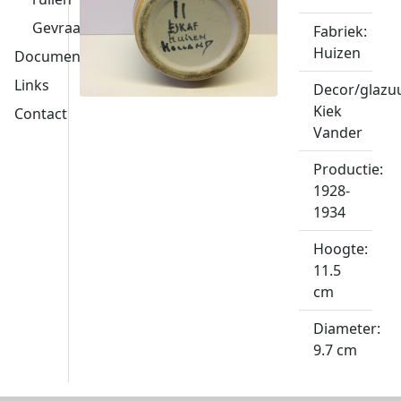
Gevraagd
Fabriek:
Huizen
Documentatie
Links
Decor/glazuu
Kiek
Contact
Vander
Productie:
1928-
1934
Hoogte:
11.5
cm
Diameter:
9.7 cm