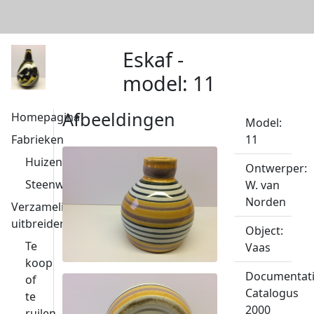
Eskaf -
model: 11
Afbeeldingen
Homepagina
Model:
Fabrieken
11
Huizen
Ontwerper:
Steenwijk
W. van
Norden
Verzameling
uitbreiden
Object:
Te
Vaas
koop
Documentati
of
Catalogus
te
2000
ruilen