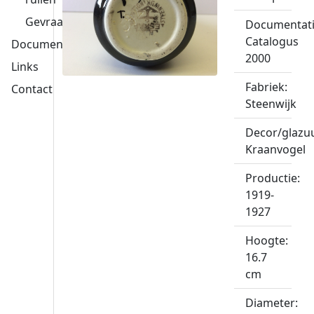
Gevraagd
Documentati
Catalogus
Documentatie
2000
Links
Fabriek:
Contact
Steenwijk
Decor/glazuu
Kraanvogel
Productie:
1919-
1927
Hoogte:
16.7
cm
Diameter: