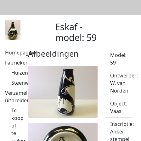
Eskaf -
model: 59
Afbeeldingen
Homepagina
Model:
Fabrieken
59
Huizen
Ontwerper:
Steenwijk
W. van
Norden
Verzameling
uitbreiden
Object:
Te
Vaas
koop
Inscriptie:
of
Anker
te
stempel
ruilen