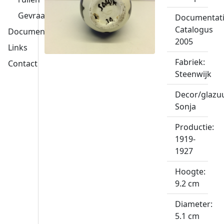
Gevraagd
Documentati
Catalogus
Documentatie
2005
Links
Fabriek:
Contact
Steenwijk
Decor/glazuu
Sonja
Productie:
1919-
1927
Hoogte:
9.2 cm
Diameter:
5.1 cm