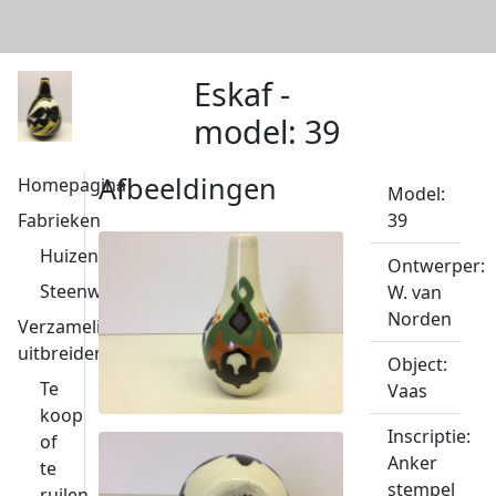
Eskaf -
model: 39
Afbeeldingen
Homepagina
Model:
Fabrieken
39
Huizen
Ontwerper:
Steenwijk
W. van
Norden
Verzameling
uitbreiden
Object:
Te
Vaas
koop
Inscriptie:
of
Anker
te
stempel
ruilen