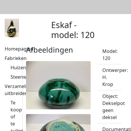
Eskaf -
model: 120
Afbeeldingen
Homepagina
Model:
Fabrieken
120
Huizen
Ontwerper:
Steenwijk
H.
Krop
Verzameling
uitbreiden
Object:
Te
Dekselpot
koop
geen
of
deksel
te
Documentati
ruilen