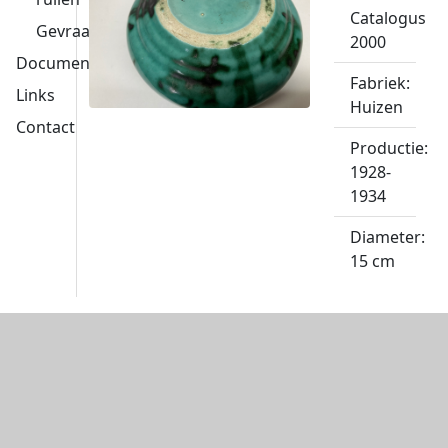
Catalogus
Gevraagd
2000
Documentatie
Fabriek:
Links
Huizen
Contact
Productie:
1928-
1934
Diameter:
15 cm